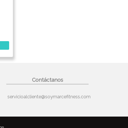
Contáctanos
servicioalcliente@soymarcefitness.com
gn