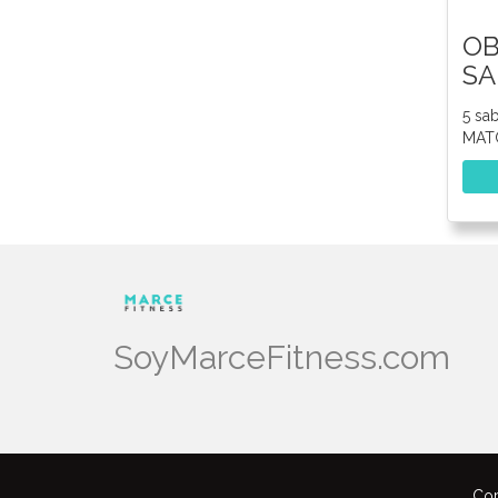
OB
SA
5 sa
MATC
SoyMarceFitness.com
Cop